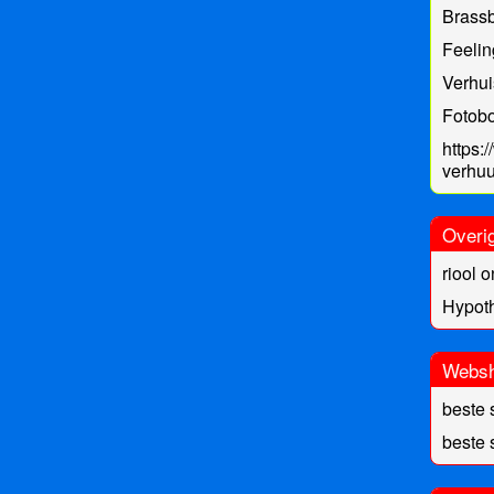
Brass
Feeli
Verhui
Fotobo
https:
verhuu
Overi
riool 
Hypot
Webs
beste 
beste 