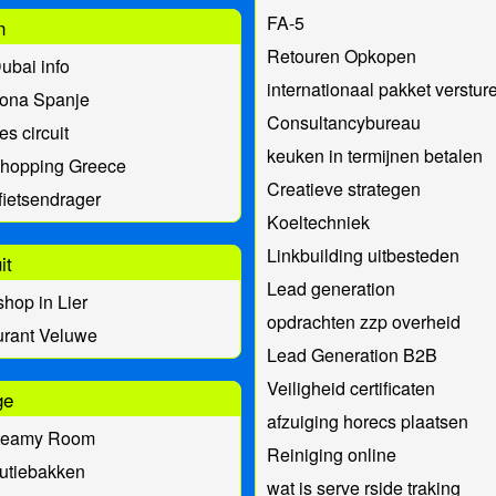
FA-5
n
Retouren Opkopen
ubai info
internationaal pakket verstur
lona Spanje
Consultancybureau
es circuit
keuken in termijnen betalen
 hopping Greece
Creatieve strategen
fietsendrager
Koeltechniek
Linkbuilding uitbesteden
it
Lead generation
hop in Lier
opdrachten zzp overheid
urant Veluwe
Lead Generation B2B
Veiligheid certificaten
ge
afzuiging horecs plaatsen
teamy Room
Reiniging online
butiebakken
wat is serve rside traking