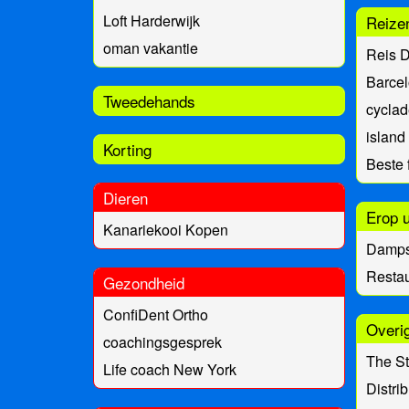
Loft Harderwijk
Reize
oman vakantie
Reis D
Barce
Tweedehands
cyclad
island
Korting
Beste 
Dieren
Erop u
Kanariekooi Kopen
Damps
Resta
Gezondheid
ConfiDent Ortho
Overi
coachingsgesprek
The S
Life coach New York
Distri