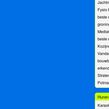
Jacht
Fysio
beste 
groni
Mediat
beste 
Kozij
Vanda
bouwb
erkend
Strat
Potma
Huren
Karao