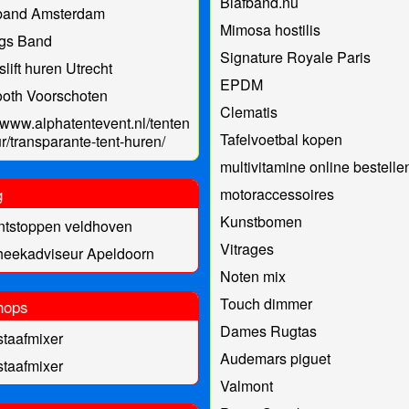
Blafband.nu
band Amsterdam
Mimosa hostilis
ngs Band
Signature Royale Paris
slift huren Utrecht
EPDM
oth Voorschoten
Clematis
//www.alphatentevent.nl/tenten-
Tafelvoetbal kopen
r/transparante-tent-huren/
multivitamine online bestelle
g
motoraccessoires
Kunstbomen
ontstoppen veldhoven
Vitrages
heekadviseur Apeldoorn
Noten mix
Touch dimmer
hops
Dames Rugtas
staafmixer
Audemars piguet
staafmixer
Valmont