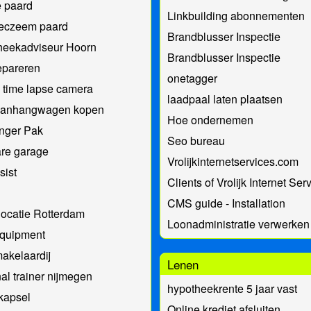
e paard
Linkbuilding abonnementen
eczeem paard
Brandblusser Inspectie
heekadviseur Hoorn
Brandblusser Inspectie
epareren
onetagger
 time lapse camera
laadpaal laten plaatsen
anhangwagen kopen
Hoe ondernemen
nger Pak
Seo bureau
re garage
Vrolijkinternetservices.com
sist
Clients of Vrolijk Internet Ser
CMS guide - Installation
ocatie Rotterdam
Loonadministratie verwerken
quipment
akelaardij
Lenen
al trainer nijmegen
hypotheekrente 5 jaar vast
kapsel
Online krediet afsluiten