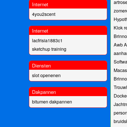
artros
Internet
zomer
4you2scent
Hypot
Klok r
Internet
Brinno
lacfrisia1883c1
Awb A
sketchup training
aanha
Softwa
Diensten
Macas
slot openenen
Brinno
Trouwl
Dakpannen
Docke
bitumen dakpannen
Jachtm
person
bruids