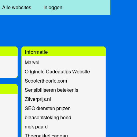
Alle websites
Inloggen
Informatie
Marvel
Originele Cadeautips Website
Scootertheorie.com
Sensibiliseren betekenis
Zilverprijs.nl
SEO diensten prijzen
blaasontsteking hond
mok paard
Theepakket cadeau