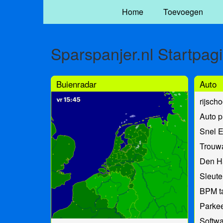
Home
Toevoegen
Sparspanjer.nl Startpag
Buienradar
Auto
rijsch
Auto p
Snel 
Trouwa
Den H
Sleute
BPM ta
Parke
Softwa