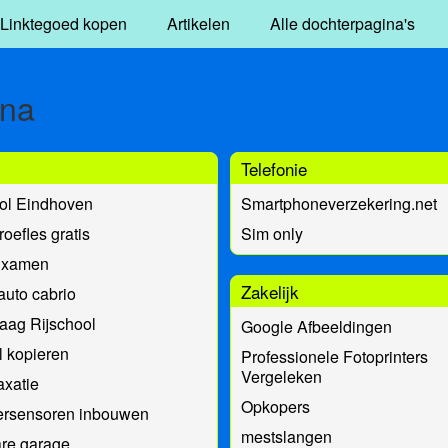
Linktegoed kopen
Artikelen
Alle dochterpagina's
ina
Telefonie
ool Eindhoven
Smartphoneverzekering.net
roefles gratis
Sim only
Examen
Zakelijk
uto cabrio
aag Rijschool
Google Afbeeldingen
l kopieren
Professionele Fotoprinters
Vergeleken
xatie
Opkopers
ersensoren inbouwen
mestslangen
re garage