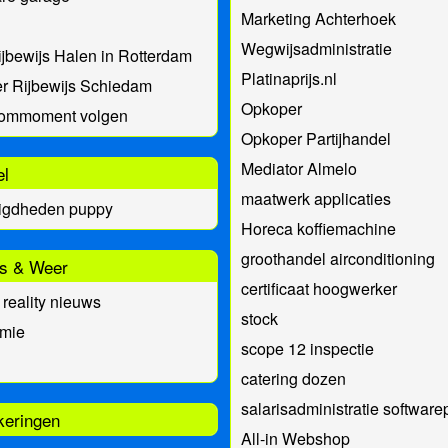
Marketing Achterhoek
Wegwijsadministratie
ijbewijs Halen in Rotterdam
Platinaprijs.nl
r Rijbewijs Schiedam
Opkoper
kommoment volgen
Opkoper Partijhandel
Mediator Almelo
el
maatwerk applicaties
igdheden puppy
Horeca koffiemachine
groothandel airconditioning
s & Weer
certificaat hoogwerker
 reality nieuws
stock
mie
scope 12 inspectie
catering dozen
salarisadministratie software
keringen
All-in Webshop