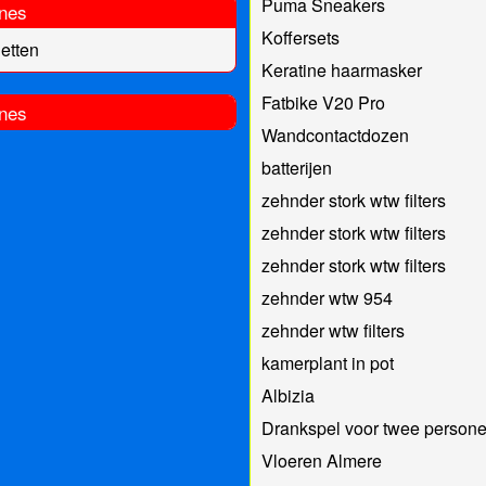
Puma Sneakers
nes
Koffersets
etten
Keratine haarmasker
Fatbike V20 Pro
nes
Wandcontactdozen
batterijen
zehnder stork wtw filters
zehnder stork wtw filters
zehnder stork wtw filters
zehnder wtw 954
zehnder wtw filters
kamerplant in pot
Albizia
Drankspel voor twee person
Vloeren Almere