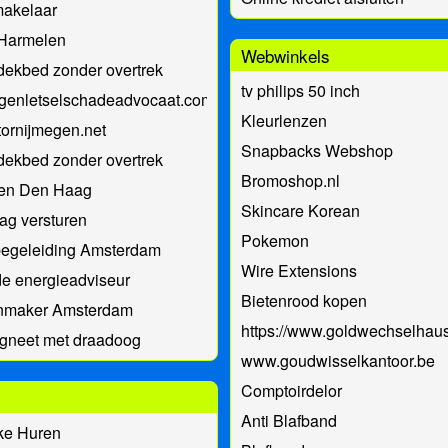
makelaar
 Harmelen
Webwinkels
dekbed zonder overtrek
tv philips 50 inch
ngenletselschadeadvocaat.com
Kleurlenzen
ornijmegen.net
Snapbacks Webshop
dekbed zonder overtrek
Bromoshop.nl
nen Den Haag
Skincare Korean
ag versturen
Pokemon
egeleiding Amsterdam
Wire Extensions
e energieadviseur
Bietenrood kopen
enmaker Amsterdam
https://www.goldwechselhau
gneet met draadoog
www.goudwisselkantoor.be
Comptoirdelor
Anti Blafband
ke Huren