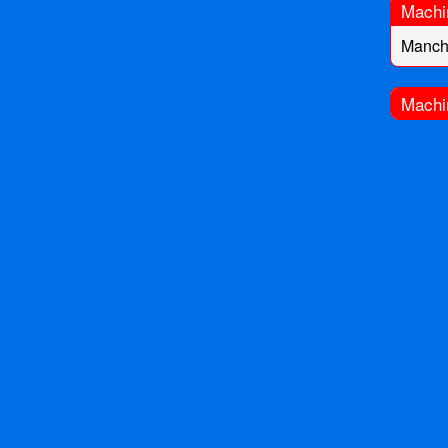
Machi
Manch
Machi