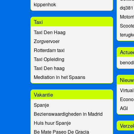
kippenhok
dq381
Motorr
Taxi
Scoote
Taxi Den Haag
terug
Zorgvervoer
Rotterdam taxi
Actue
Taxi Opleiding
benod
Taxi Den haag
Mediation in het Spaans
Nieuw
Virtual
Vakantie
Econo
Spanje
AGI
Bezienswaardigheden in Madrid
Huis huur Spanje
Verze
Be Mate Paseo De Gracia